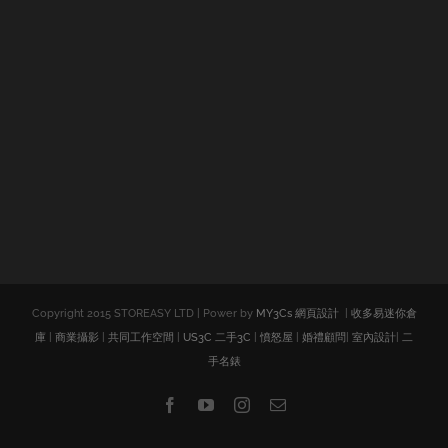
Copyright 2015 STOREASY LTD | Power by
MY3Cs 網頁設計
|
收多易迷你倉
庫
|
商業攝影
|
共同工作空間
|
US3C 二手3C
|
憤怒屋
|
婚禮顧問
|
室內設計
|
二
手名錶
Facebook
YouTube
Instagram
Email