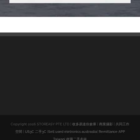
Copyright
2026 STOREASY PTE LTD |
收多易迷你倉庫
|
商業攝影
|
共同工作
空間
|
US3C 二手3C
|
Sell used eletronics austraslia
|
Remittance APP
Taiwan
|
收購二手名錶