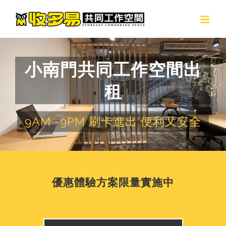
Skip
to
content
小南門共同工作空間出
租
9AM -9PM 刷卡進出 便利又安全
優惠體驗方案限量實施中