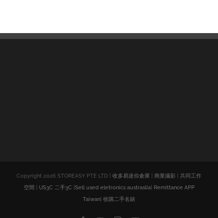
Copyright
2026 STOREASY PTE LTD |
收多易迷你倉庫
|
商業攝影
|
共同工作
空間
|
US3C 二手3C
|
Sell used eletronics austraslia
|
Remittance APP
Taiwan
|
收購二手名錶