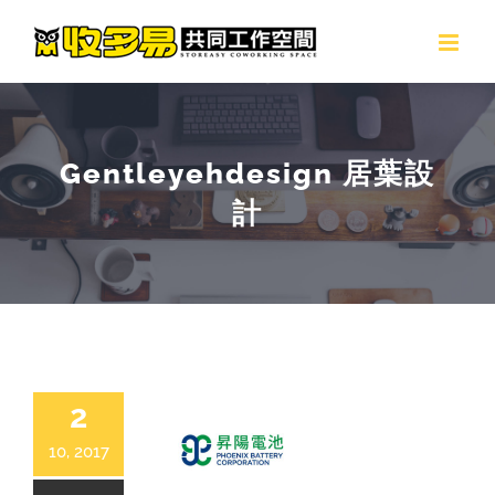
Skip
to
content
Gentleyehdesign 居葉設
計
2
10, 2017
昇陽電池 | Phoenix Battery