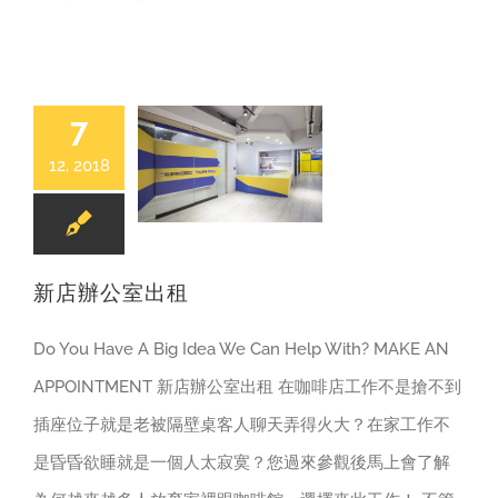
7
12, 2018
辦公室|會議室出租
新店辦公室出租
Do You Have A Big Idea We Can Help With? MAKE AN
APPOINTMENT 新店辦公室出租 在咖啡店工作不是搶不到
插座位子就是老被隔壁桌客人聊天弄得火大？在家工作不
是昏昏欲睡就是一個人太寂寞？您過來參觀後馬上會了解