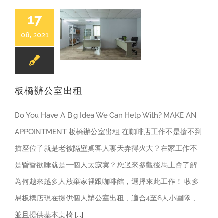
17
08, 2021
辦公室|會議室出租
板橋辦公室出租
Do You Have A Big Idea We Can Help With? MAKE AN
APPOINTMENT 板橋辦公室出租 在咖啡店工作不是搶不到
插座位子就是老被隔壁桌客人聊天弄得火大？在家工作不
是昏昏欲睡就是一個人太寂寞？您過來參觀後馬上會了解
為何越來越多人放棄家裡跟咖啡館，選擇來此工作！ 收多
易板橋店現在提供個人辦公室出租，適合4至6人小團隊，
並且提供基本桌椅
[...]