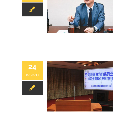
24
10, 2017
若廢除資本簽證 會計師：易淪洗錢戶頭