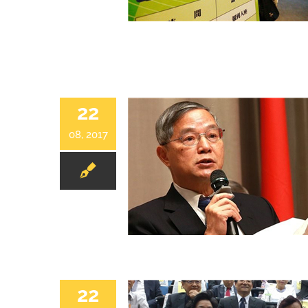
22
08, 2017
國家級投資公司將募20億物聯網基金
22