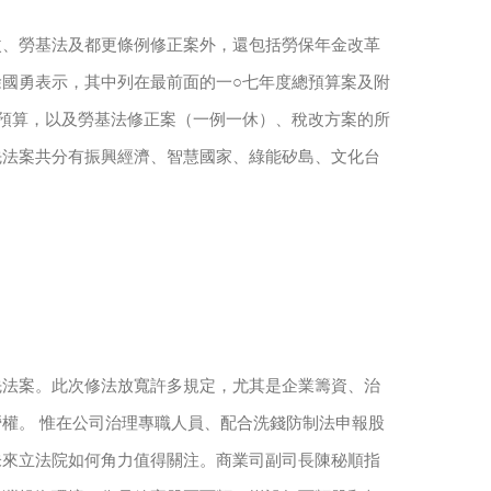
改、勞基法及都更條例修正案外，還包括勞保年金改革
國勇表示，其中列在最前面的一○七年度總預算案及附
預算，以及勞基法修正案（一例一休）、稅改方案的所
先法案共分有振興經濟、智慧國家、綠能矽島、文化台
先法案。此次修法放寬許多規定，尤其是企業籌資、治
權。 惟在公司治理專職人員、配合洗錢防制法申報股
未來立法院如何角力值得關注。商業司副司長陳秘順指