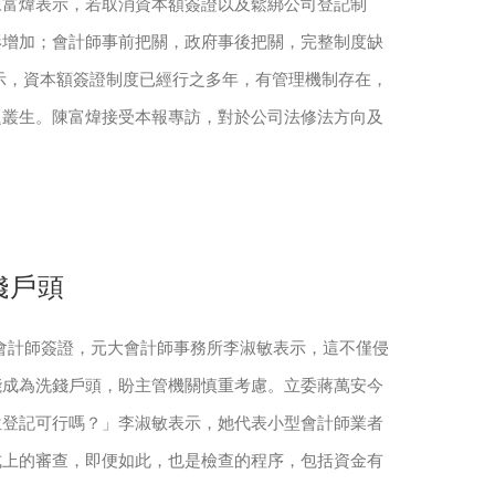
陳富煒表示，若取消資本額簽證以及鬆綁公司登記制
形增加；會計師事前把關，政府事後把關，完整制度缺
示，資本額簽證制度已經行之多年，有管理機制存在，
題叢生。陳富煒接受本報專訪，對於公司法修法方向及
錢戶頭
額會計師簽證，元大會計師事務所李淑敏表示，這不僅侵
能成為洗錢戶頭，盼主管機關慎重考慮。立委蔣萬安今
位登記可行嗎？」李淑敏表示，她代表小型會計師業者
式上的審查，即便如此，也是檢查的程序，包括資金有