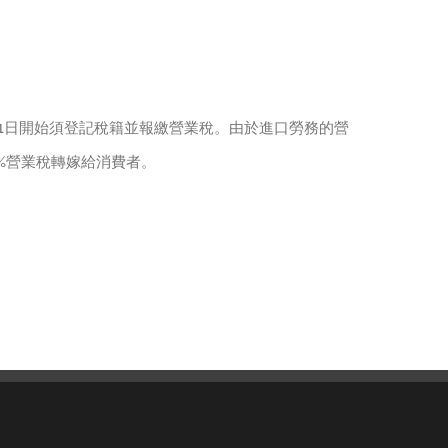
月1日開始須登記稅籍並報繳營業稅。由於進口勞務的營
%營業稅轉嫁給消費者。