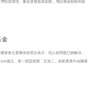
台灣投資環境。像是放寬股票面額，增設無面額股和超
基金
，國發會主委陳添枝受訪表示，找人的問題已經解決，
100億元，第一檔是因應「五加二」創新產業中由國發
。