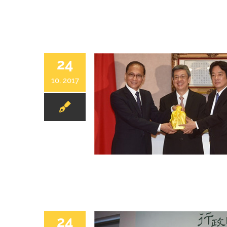
24
10, 2017
24