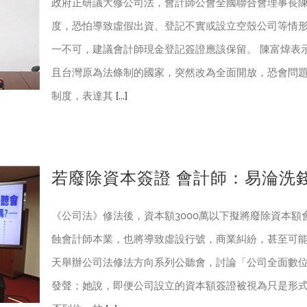
政府正研議大修公司法，會計師公會全國聯合會理事長
度，恐怕導致虛假出資、登記不實或設立空殼公司等情
一不可，建議會計師現金登記簽證應該保留。 陳富煒表
且台灣原為法條制的國家，突然改為全面開放，恐會問
制度，表達其
[...]
若廢除資本簽證 會計師：易淪洗
《公司法》修法後，資本額3000萬以下擬將廢除資本
蝕會計師本業，也將導致虛設行號，商業糾紛，甚至可
天舉辦公司法修法方向系列公聽會，討論「公司全面數
發聲；她說，即便公司設立的資本額簽證被視為只是形